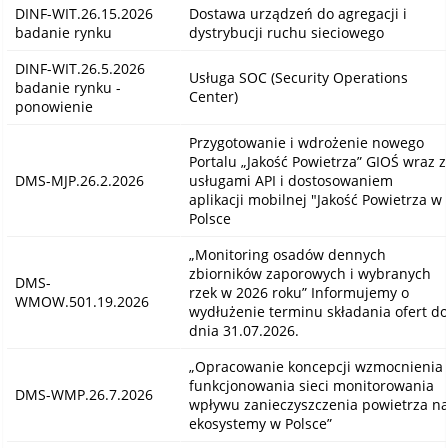
DINF-WIT.26.15.2026
Dostawa urządzeń do agregacji i
badanie rynku
dystrybucji ruchu sieciowego
DINF-WIT.26.5.2026
Usługa SOC (Security Operations
badanie rynku -
Center)
ponowienie
Przygotowanie i wdrożenie nowego
Portalu „Jakość Powietrza” GIOŚ wraz z
DMS-MJP.26.2.2026
usługami API i dostosowaniem
aplikacji mobilnej "Jakość Powietrza w
Polsce
„Monitoring osadów dennych
zbiorników zaporowych i wybranych
DMS-
rzek w 2026 roku” Informujemy o
WMOW.501.19.2026
wydłużenie terminu składania ofert do
dnia 31.07.2026.
„Opracowanie koncepcji wzmocnienia
funkcjonowania sieci monitorowania
DMS-WMP.26.7.2026
wpływu zanieczyszczenia powietrza n
ekosystemy w Polsce”