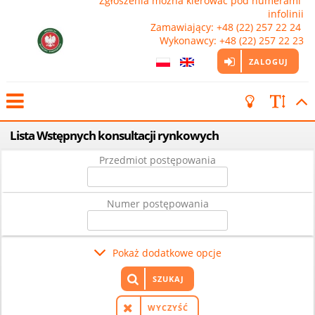
Zgłoszenia można kierować pod numerami 
infolinii

Zamawiający: +48 (22) 257 22 24 
Wykonawcy: +48 (22) 257 22 23
ZALOGUJ
Lista Wstępnych konsultacji rynkowych
Przedmiot postępowania
Numer postępowania
Pokaż dodatkowe opcje
SZUKAJ
WYCZYŚĆ